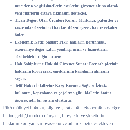
mucitlerin ve girişimcilerin eserlerini güvence altına alarak
yeni fikirlerin ortaya çıkmasını destekler.
Ticari Değeri Olan Ürünleri Korur:
Markalar, patentler ve
tasarımlar üzerindeki hakları düzenleyerek haksız rekabeti
önler.
Ekonomik Katkı Sağlar:
Fikrî hakların korunması,
ekonomiye değer katan yenilikçi ürün ve hizmetlerin
sürdürülebilirliğini artırır.
Hak Sahiplerine Hukuki Güvence Sunar:
Eser sahiplerinin
haklarını koruyarak, emeklerinin karşılığını almasını
sağlar.
Telif Hakkı İhlallerine Karşı Koruma Sağlar:
İzinsiz
kullanım, kopyalama ve çoğaltma gibi ihlallerin önüne
geçerek adil bir sistem oluşturur.
Fikrî mülkiyet hukuku, bilgi ve yaratıcılığın ekonomik bir değer
haline geldiği modern dünyada, bireylerin ve şirketlerin
haklarını koruyarak inovasyonu ve adil rekabeti destekleyen