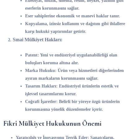
Edebiyat, müzik, sinema, resim, heykel, yazılım gibi
eserlerin korunmasını sağlar.
Eser sahiplerine ekonomik ve manevi haklar tanır.
Kopyalama, izinsiz kullanım ve dağıtım gibi ihlallere
karşı hukuki yaptırımlar getirir.
Sınai Mülkiyet Hakları:
Patent:
Yeni ve endüstriyel uygulanabilirliği olan
buluşları koruma altına alır.
Marka Hukuku:
Ürün veya hizmetleri diğerlerinden
ayıran markaların korunmasını sağlar.
Tasarım Hakları:
Endüstriyel ürünlerin estetik ve
işlevsel tasarımlarını korur.
Coğrafi İşaretler:
Belirli bir yöreye özgü ürünlerin
korunmasına yönelik düzenlemeler içerir.
Fikrî Mülkiyet Hukukunun Önemi
Yaratıcılığı ve İnovasyonu Teşvik Eder:
Sanatçıların,